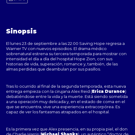
Sinopsis
El lunes 23 de septiembre a las 22:00 Saving Hope regresa a
Warner TV con nuevos episodios. El drama médico
sobrenatural estrena su tercera temporada para mostrar con
intensidad el día a día del hospital Hope Zion, con sus
historias de vida, superación, romance y, también, de las
almas perdidas que deambulan por sus pasillos.
Tras lo ocurrido al final de la segunda temporada, esta nueva
entrega empieza con la cirujana Alex Reid (
Erica Durance
)
debatiéndose entre la vida y la muerte. Está siendo sometida
a una operación muy delicada y, en el estado de coma en el
que se encuentra, vive una experiencia extracorpórea. Es
capaz de ver los fantasmas atrapados en el hospital.
Es la primera vez que Alex presencia, en su propia piel, el don
de Charlie Harris (
Michael Shanks
), un auténtico “doctor de