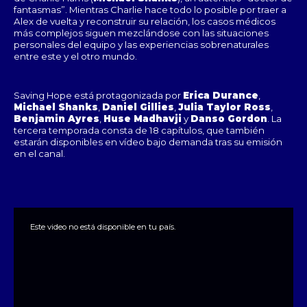
fantasmas”. Mientras Charlie hace todo lo posible por traer a
Alex de vuelta y reconstruir su relación, los casos médicos
más complejos siguen mezclándose con las situaciones
personales del equipo y las experiencias sobrenaturales
entre este y el otro mundo.
Saving Hope está protagonizada por
Erica Durance
,
Michael Shanks
,
Daniel Gillies
,
Julia Taylor Ross
,
Benjamin Ayres
,
Huse Madhavji
y
Danso Gordon
. La
tercera temporada consta de 18 capítulos, que también
estarán disponibles en vídeo bajo demanda tras su emisión
en el canal.
This
is
a
Este video no está disponible en tu país.
modal
window.