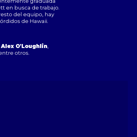
ecientemente graduada
tt en busca de trabajo.
resto del equipo, hay
órdidos de Hawaii.
r
Alex O'Loughlin
,
 entre otros.