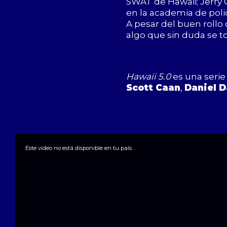
SWAT de Hawaii; Jerry 
en la academia de poli
A pesar del buen rollo 
algo que sin duda se t
Hawaii 5.0
es una serie
Scott Caan
,
Daniel 
This
is
a
Este video no está disponible en tu país.
modal
window.