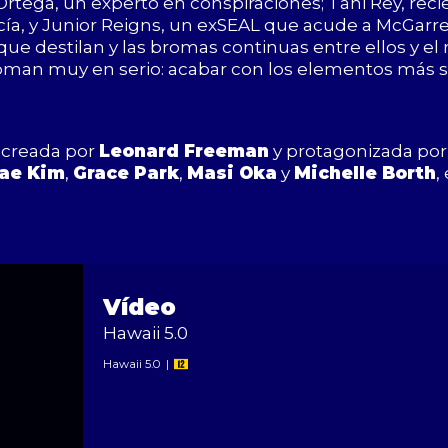
Ortega, un experto en conspiraciones; Tani Rey, r
cía, y Junior Reigns, un exSEAL que acude a McGarre
que destilan y las bromas continuas entre ellos y el 
oman muy en serio: acabar con los elementos más s
 creada por
Leonard Freeman
y protagonizada po
Dae Kim
,
Grace Park
,
Masi Oka
y
Michelle Borth
,
Vídeo
Hawaii 5.0
Hawaii 5.0
|