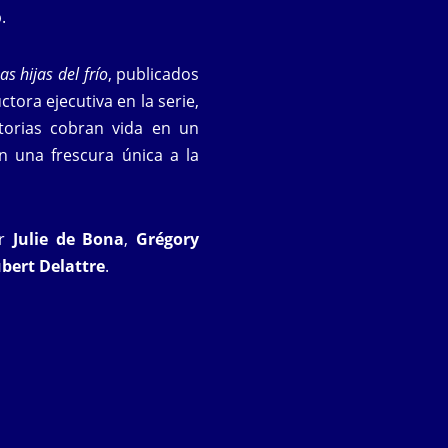
.
as hijas del frío
, publicados
tora ejecutiva en la serie,
torias cobran vida en un
n una frescura única a la
or
Julie de Bona
,
Grégory
bert Delattre
.