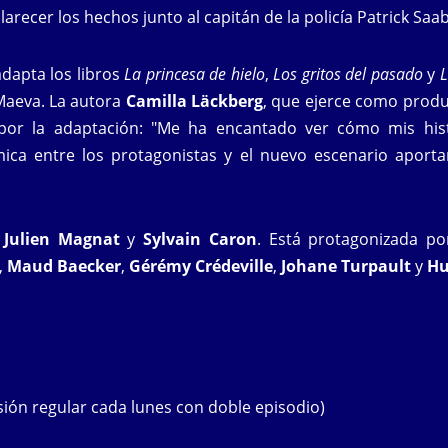
arecer los hechos junto al capitán de la policía Patrick Saab
dapta los libros
La princesa de hielo
,
Los gritos del pasado
y
L
Maeva. La autora
Camilla Läckberg
, que ejerce como produc
or la adaptación: "Me ha encantado ver cómo mis his
mica entre los protagonistas y el nuevo escenario aporta
e
Julien Magnat
y
Sylvain Caron
. Está protagonizada p
,
Maud Baecker
,
Gérémy Crédeville
,
Johane Turpault
y
Hu
sión regular cada lunes con doble episodio)