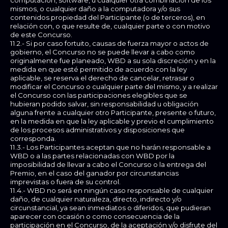
computación, software, u cualquier otra combinación de los
mismos, o cualquier daño a la computadora y/o sus
contenidos propiedad del Participante (o de terceros), en
relación con, o que resulte de, cualquier parte o con motivo
de este Concurso.
11.2.- Si por caso fortuito, causas de fuerza mayor o actos de
gobierno, el Concurso no se puede llevar a cabo como
originalmente fue planeado, WBD a su sola discreción y en la
medida en que esté permitido de acuerdo con la ley
aplicable, se reserva el derecho de cancelar, retrasar o
modificar el Concurso o cualquier parte del mismo, y a realizar
el Concurso con las participaciones elegibles que se
hubieran podido salvar, sin responsabilidad u obligación
alguna frente a cualquier otro Participante, presente o futuro,
en la medida en que la ley aplicable y previo el cumplimiento
de los procesos administrativos y disposiciones que
corresponda.
11.3.- Los Participantes aceptan que no harán responsable a
WBD o a las partes relacionadas con WBD por la
imposibilidad de llevar a cabo el Concurso o la entrega del
Premio, en el caso del ganador por circunstancias
imprevistas o fuera de su control.
11.4.- WBD no será en ningún caso responsable de cualquier
daño, de cualquier naturaleza, directo, indirecto y/o
circunstancial, ya sean inmediatos o diferidos, que pudieran
aparecer con ocasión o como consecuencia de la
participación en el Concurso, de la aceptación y/o disfrute del