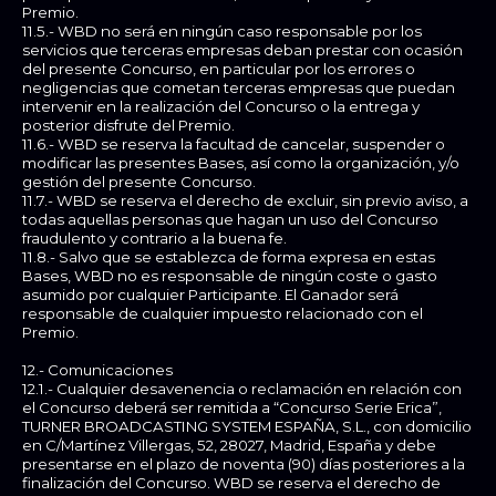
Premio.
11.5.- WBD no será en ningún caso responsable por los
servicios que terceras empresas deban prestar con ocasión
del presente Concurso, en particular por los errores o
negligencias que cometan terceras empresas que puedan
intervenir en la realización del Concurso o la entrega y
posterior disfrute del Premio.
11.6.- WBD se reserva la facultad de cancelar, suspender o
modificar las presentes Bases, así como la organización, y/o
gestión del presente Concurso.
11.7.- WBD se reserva el derecho de excluir, sin previo aviso, a
todas aquellas personas que hagan un uso del Concurso
fraudulento y contrario a la buena fe.
11.8.- Salvo que se establezca de forma expresa en estas
Bases, WBD no es responsable de ningún coste o gasto
asumido por cualquier Participante. El Ganador será
responsable de cualquier impuesto relacionado con el
Premio.
12.- Comunicaciones
12.1.- Cualquier desavenencia o reclamación en relación con
el Concurso deberá ser remitida a “Concurso Serie Erica”,
TURNER BROADCASTING SYSTEM ESPAÑA, S.L., con domicilio
en C/Martínez Villergas, 52, 28027, Madrid, España y debe
presentarse en el plazo de noventa (90) días posteriores a la
finalización del Concurso. WBD se reserva el derecho de