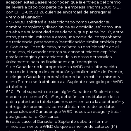
acepten estas Bases reconocen que la entrega del premio
se llevará a cabo por parte de la empresa Tragma 2000, S.L.,
con CIF B-80973126 quien se encargará de entregar el
Premio al Ganador.
8.9.- WBD solicitará al seleccionado como Ganador su
nombre completo y dirección de su domicilio, así como una
prueba de su identidad o residencia, que puede incluir, entre
otros, pero sin limitarse a estos, una copia del comprobante
de residencia, pasaporte o identificación similar emitida por
el Gobierno. En todo caso, mediante su participación en el
Concurso, el Ganador otorga su consentimiento explícito
para la recogida y tratamiento de sus datos personales
únicamente para las finalidades aquí recogidas.
Si un Ganador no le proporciona a WBD esta información
dentro del tiempo de aceptación y confirmación del Premio,
el elegido Ganador perderá el derecho a recibir el mismo, y
dicho Premio será atribuido a al Suplente escogido por WBD
a tal efecto.
8.10.- En el supuesto de que algún Ganador o Suplente sea
menor de catorce (14) años, deberán ser los titulares de su
patria potestad o tutela quienes consientan a la aceptación y
entrega del premio, así como al tratamiento de los datos
personales del Ganador que WBD necesita recoger y tratar
para gestionar el Concurso.
En este caso, el Ganador o Suplente deberá informar
inmediatamente a WBD de que es menor de catorce (14)