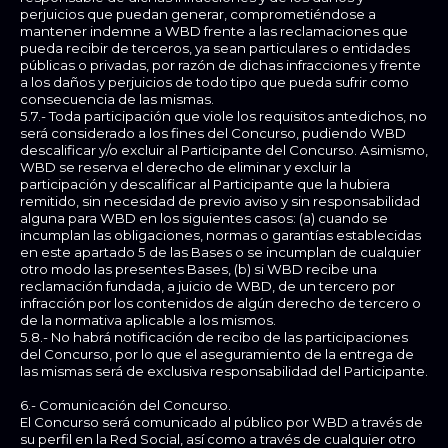
perjuicios que puedan generar, comprometiéndose a
mantener indemne a WBD frente a las reclamaciones que
pueda recibir de terceros, ya sean particulares o entidades
públicas o privadas, por razón de dichas infracciones y frente
a los daños y perjuicios de todo tipo que pueda sufrir como
consecuencia de las mismas.
5.7.- Toda participación que viole los requisitos antedichos, no
será considerado a los fines del Concurso, pudiendo WBD
descalificar y/o excluir al Participante del Concurso. Asimismo,
WBD se reserva el derecho de eliminar y excluir la
participación y descalificar al Participante que la hubiera
remitido, sin necesidad de previo aviso y sin responsabilidad
alguna para WBD en los siguientes casos: (a) cuando se
incumplan las obligaciones, normas o garantías establecidas
en este apartado 5 de las Bases o se incumplan de cualquier
otro modo las presentes Bases, (b) si WBD recibe una
reclamación fundada, a juicio de WBD, de un tercero por
infracción por los contenidos de algún derecho de tercero o
de la normativa aplicable a los mismos.
5.8.- No habrá notificación de recibo de las participaciones
del Concurso, por lo que el aseguramiento de la entrega de
las mismas será de exclusiva responsabilidad del Participante.
6.- Comunicación del Concurso.
El Concurso será comunicado al público por WBD a través de
su perfil en la Red Social, así como a través de cualquier otro