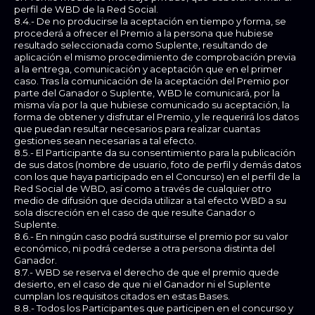
perfil de WBD de la Red Social.
8.4.- De no producirse la aceptación en tiempo y forma, se
procederá a ofrecer el Premio a la persona que hubiese
resultado seleccionada como Suplente, resultando de
aplicación el mismo procedimiento de comprobación previa
a la entrega, comunicación y aceptación que en el primer
caso. Tras la comunicación de la aceptación del Premio por
parte del Ganador o Suplente, WBD le comunicará, por la
misma vía por la que hubiese comunicado su aceptación, la
forma de obtener y disfrutar el Premio, y le requerirá los datos
que puedan resultar necesarios para realizar cuantas
gestiones sean necesarias a tal efecto.
8.5.- El Participante da su consentimiento para la publicación
de sus datos (nombre de usuario, foto de perfil y demás datos
con los que haya participado en el Concurso) en el perfil de la
Red Social de WBD, así como a través de cualquier otro
medio de difusión que decida utilizar a tal efecto WBD a su
sola discreción en el caso de que resulte Ganador o
Suplente.
8.6.- En ningún caso podrá sustituirse el premio por su valor
económico, ni podrá cederse a otra persona distinta del
Ganador.
8.7.- WBD se reserva el derecho de que el premio quede
desierto, en el caso de que ni el Ganador ni el Suplente
cumplan los requisitos citados en estas Bases.
8.8.- Todos los Participantes que participen en el concurso y