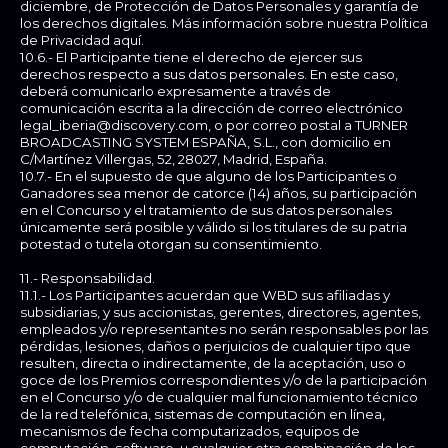
diciembre, de Protección de Datos Personales y garantía de
los derechos digitales. Más información sobre nuestra Política
de Privacidad aquí.
10.6.- El Participante tiene el derecho de ejercer sus
derechos respecto a sus datos personales. En este caso,
deberá comunicarlo expresamente a través de
comunicación escrita a la dirección de correo electrónico
legal_iberia@discovery.com, o por correo postal a TURNER
BROADCASTING SYSTEM ESPAÑA, S.L., con domicilio en
C/Martínez Villergas, 52, 28027, Madrid, España.
10.7.- En el supuesto de que alguno de los Participantes o
Ganadores sea menor de catorce (14) años, su participación
en el Concurso y el tratamiento de sus datos personales
únicamente será posible y válido si los titulares de su patria
potestad o tutela otorgan su consentimiento.
11.- Responsabilidad.
11.1.- Los Participantes acuerdan que WBD sus afiliadas y
subsidiarias, y sus accionistas, gerentes, directores, agentes,
empleados y/o representantes no serán responsables por las
pérdidas, lesiones, daños o perjuicios de cualquier tipo que
resulten, directa o indirectamente, de la aceptación, uso o
goce de los Premios correspondientes y/o de la participación
en el Concurso y/o de cualquier mal funcionamiento técnico
de la red telefónica, sistemas de computación en línea,
mecanismos de fecha computarizados, equipos de