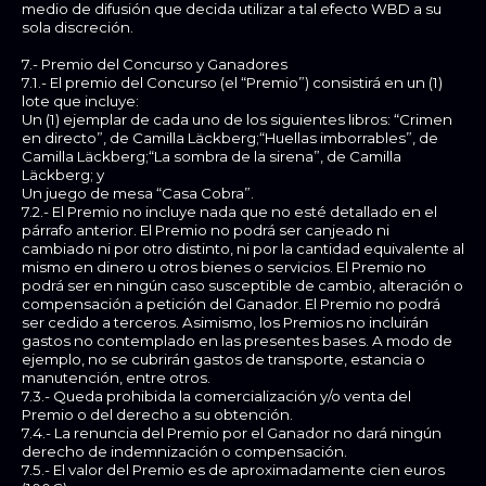
medio de difusión que decida utilizar a tal efecto WBD a su
sola discreción.
7.- Premio del Concurso y Ganadores
7.1.- El premio del Concurso (el “Premio”) consistirá en un (1)
lote que incluye:
Un (1) ejemplar de cada uno de los siguientes libros: “Crimen
en directo”, de Camilla Läckberg;“Huellas imborrables”, de
Camilla Läckberg;“La sombra de la sirena”, de Camilla
Läckberg; y
Un juego de mesa “Casa Cobra”.
7.2.- El Premio no incluye nada que no esté detallado en el
párrafo anterior. El Premio no podrá ser canjeado ni
cambiado ni por otro distinto, ni por la cantidad equivalente al
mismo en dinero u otros bienes o servicios. El Premio no
podrá ser en ningún caso susceptible de cambio, alteración o
compensación a petición del Ganador. El Premio no podrá
ser cedido a terceros. Asimismo, los Premios no incluirán
gastos no contemplado en las presentes bases. A modo de
ejemplo, no se cubrirán gastos de transporte, estancia o
manutención, entre otros.
7.3.- Queda prohibida la comercialización y/o venta del
Premio o del derecho a su obtención.
7.4.- La renuncia del Premio por el Ganador no dará ningún
derecho de indemnización o compensación.
7.5.- El valor del Premio es de aproximadamente cien euros