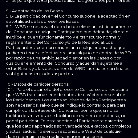
años para que WBD pueda realizar las gestiones pertinentes.
9.- Aceptación de las Bases
9.1.- La participación en el Concurso supone la aceptación en
su totalidad de las presentes Bases.
9.2.- WBD se reserva el derecho de eliminar justificadamente
del Concurso a cualquier Participante que defraude, altere o
inutilice el buen funcionamiento y el transcurso normal y
reglamentario del Concurso y/o de la Red Social. Los
Participantes acuerdan renunciar a cualquier derecho que
pudieren tener a efectuar reclamo alguno en contra de WBD
por razón de una ambigüedad o error en las Bases o por
cualquier elemento del Concurso, y acuerdan sujetarse a
estas Bases y a las decisiones de WBD las cuales son finales
y obligatorias en todos aspectos.
10.- Datos de carácter personal.
10.1.- Para el desarrollo del presente Concurso, es necesario
que WBD trate una serie de datos de carácter personal de
los Participantes. Los datos solicitados de los Participantes
son necesarios, salvo que se indique lo contrario, para para
cumplir con las Bases del Concurso, por lo que, si no se
facilitan los mismos o se facilitan de manera defectuosa, no
podrá participar. En este sentido, el Participante garantiza
que los datos aportados son verdaderos, exactos, completos
y actualizados, no siendo responsable WBD de cualquier
daño o perjuicio que pudiera ocasionarse como