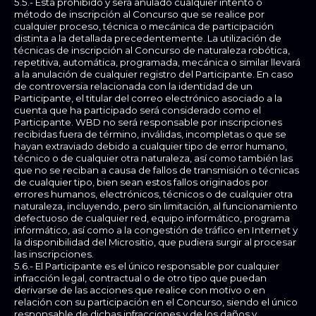
5.5.- Está prohibido y será anulado cualquier intento o
método de inscripción al Concurso que se realice por
cualquier proceso, técnica o mecánica de participación
distinta a la detallada precedentemente. La utilización de
técnicas de inscripción al Concurso de naturaleza robótica,
repetitiva, automática, programada, mecánica o similar llevará
a la anulación de cualquier registro del Participante. En caso
de controversia relacionada con la identidad de un
Participante, el titular del correo electrónico asociado a la
cuenta que ha participado será considerado como el
Participante. WBD no será responsable por inscripciones
recibidas fuera de término, inválidas, incompletas o que se
hayan extraviado debido a cualquier tipo de error humano,
técnico o de cualquier otra naturaleza, así como también las
que no se reciban a causa de fallos de transmisión o técnicas
de cualquier tipo, bien sean estos fallos originados por
errores humanos, electrónicos, técnicos o de cualquier otra
naturaleza, incluyendo, pero sin limitación, al funcionamiento
defectuoso de cualquier red, equipo informático, programa
informático, así como a la congestión de tráfico en Internet y
la disponibilidad del Micrositio, que pudiera surgir al procesar
las inscripciones.
5.6.- El Participante es el único responsable por cualquier
infracción legal, contractual o de otro tipo que puedan
derivarse de las acciones que realice con motivo o en
relación con su participación en el Concurso, siendo el único
responsable de dichas infracciones y de los daños y