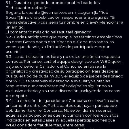
5.1.- Durante el periodo promocional indicado, los
Participantes deberán:
Seguir a la cuenta @warnertves en Instagram (la “Red
Social”).En dicha publicación, responder a la pregunta: “Si
fueras detective, ¿cuál sería tu nombre en clave? Mencionar a
un amigo.
El comentario más original resultará ganador.
5.2.- Cada Participante que cumpla los términos establecidos
en estas Bases podrá participar en el Concurso todas las
veces que desee, sin limitación de participaciones por
usuario.
5.3.- La participación es libre y no existe una única respuesta
correcta. Por tanto, será el equipo designado por WBD quien,
bajo su criterio, al Ganador del Concurso en base a la
originalidad y creatividad de su participación. Para despejar
cualquier tipo de duda, WBD y el equipo de jueces designado
por WBD, se reservan el derecho a evaluar y valorar las
respuestas que consideren más originales siguiendo su
exclusivo criterio y a su sola discreción, incluyendo los casos
de empate.
5.4.- La elección del ganador del Concurso se llevará a cabo
únicamente entre los Participantes que hayan participado
debidamente en el Concurso. No se tendrán en cuenta
aquellas participaciones que no cumplan con los requisitos
indicados en estas Bases, ni aquellas participaciones que
WBD considere fraudulentas, entre otras.