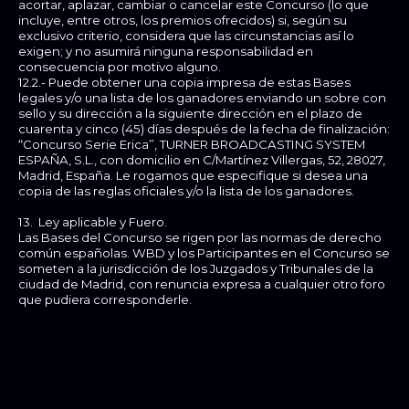
acortar, aplazar, cambiar o cancelar este Concurso (lo que
incluye, entre otros, los premios ofrecidos) si, según su
exclusivo criterio, considera que las circunstancias así lo
exigen; y no asumirá ninguna responsabilidad en
consecuencia por motivo alguno.
12.2.- Puede obtener una copia impresa de estas Bases
legales y/o una lista de los ganadores enviando un sobre con
sello y su dirección a la siguiente dirección en el plazo de
cuarenta y cinco (45) días después de la fecha de finalización:
“Concurso Serie Erica”, TURNER BROADCASTING SYSTEM
ESPAÑA, S.L., con domicilio en C/Martínez Villergas, 52, 28027,
Madrid, España. Le rogamos que especifique si desea una
copia de las reglas oficiales y/o la lista de los ganadores.
13. Ley aplicable y Fuero.
Las Bases del Concurso se rigen por las normas de derecho
común españolas. WBD y los Participantes en el Concurso se
someten a la jurisdicción de los Juzgados y Tribunales de la
ciudad de Madrid, con renuncia expresa a cualquier otro foro
que pudiera corresponderle.