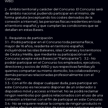
WBD.
2.- Ámbito territorial y carácter del Concurso. El Concurso será
de ámbito nacional, pudiendo participar en el mismo, de
forma gratuita (exceptuando los costes derivados de la
conexión a Internet), las personas físicas residentes en todo
el territorio español, y que cumplan las condiciones que se
detallan en estas Bases.
3.- Requisitos de participación
3.1.- Podrá participar en el Concurso toda persona física,
mayor de 16 años, residente en territorio español,
incluyéndose las islas Baleares, islas Canarias y los territorios
de Ceuta y Melilla, que mediante su participación en el
Concurso acepte estas Bases (el “Participante”). 3.2.- No
podrán participar en el Concurso los empleados, ejecutivos,
directores y socios de WBD y sus respectivas familias y/o
quienes compartan su mismo domicilio, los colaboradores y
demás personas relacionadas profesionalmente con el
Concurso.
3.3.- Con el fin de disipar cualquier duda, para participar en
este Concurso es necesario disponer de un ordenador o
dispositivo móvil y acceso a Internet. No se podrá reclamar
ningún reembolso por gastos relacionados con el uso de una
conexión a Internet con el fin de participar en este Concurso.
3.4.- No se requiere realizar la compra de ningún producto ni
se debe efectuar ningún tipo de pago para participar en este