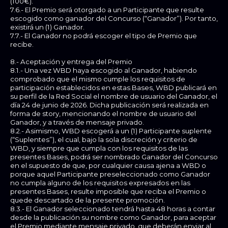
(100€).
7.6.- El Premio será otorgado a un Participante que resulte
escogido como ganador del Concurso (“Ganador”). Por tanto,
existirá un (1) Ganador.
7.7.- El Ganador no podrá escoger el tipo de Premio que
recibe.
8.- Aceptación y entrega del Premio
8.1.- Una vez WBD haya escogido al Ganador, habiendo
comprobado que el mismo cumple los requisitos de
participación establecidos en estas Bases, WBD publicará en
su perfil de la Red Social el nombre de usuario del Ganador, el
día 24 de junio de 2026. Dicha publicación será realizada en
forma de story, mencionando el nombre de usuario del
Ganador, y a través de mensaje privado.
8.2.- Asimismo, WBD escogerá a un (1) Participante suplente
(“Suplentes”), el cual, bajo la sola discreción y criterio de
WBD, y siempre que cumpla con los requisitos de las
presentes Bases, podrá ser nombrado Ganador del Concurso
en el supuesto de que, por cualquier causa ajena a WBD o
porque aquel Participante preseleccionado como Ganador
no cumpla alguno de los requisitos expresados en las
presentes Bases, resulte imposible que reciba el Premio o
quede descartado de la presente promoción.
8.3.- El Ganador seleccionado tendrá hasta 48 horas a contar
desde la publicación su nombre como Ganador, para aceptar
el Premio mediante mensaje privado, que deberán enviar al