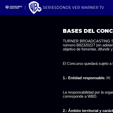
SERIES
DÓNDE VER WARNER TV
BASES DEL CONCU
TURNER BROADCASTING SYSTEM
número B82320227 (en adelante
objetivo de fomentar, difundir 
El Concurso quedará sujeto a l
1.- Entidad responsable.
￼
La responsabilidad por la orga
corresponde a WBD.
2.- Ámbito territorial y cará