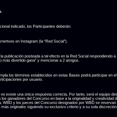
n.
cional indicado, los Participantes deberán:
nertves en Instagram (la “Red Social”).
la publicación posteada a tal efecto en la Red Social respondiendo a 
o más divertido gana” y mencionar a 2 amigos.
umpla los términos establecidos en estas Bases podrá participar en e
rticipaciones por usuario.
e y no existe una única respuesta correcta. Por tanto, será el equipo 
 a los ganadores del Concurso en base a la originalidad y creatividad 
da, WBD y los jueces del Concurso designados por WBD se reservan e
más originales siguiendo su exclusivo criterio y a su sola discreción