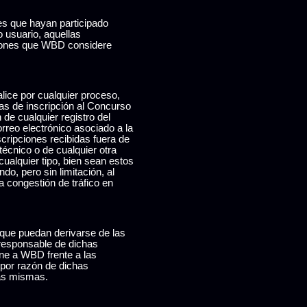
es que hayan participado
 usuario, aquellas
aciones que WBD considere
alice por cualquier proceso,
cas de inscripción al Concurso
 de cualquier registro del
orreo electrónico asociado a la
cripciones recibidas fuera de
técnico o de cualquier otra
ualquier tipo, bien sean estos
do, pero sin limitación, al
a congestión de tráfico en
po que puedan derivarse de las
 responsable de dichas
ne a WBD frente a las
 por razón de dichas
las mismas.