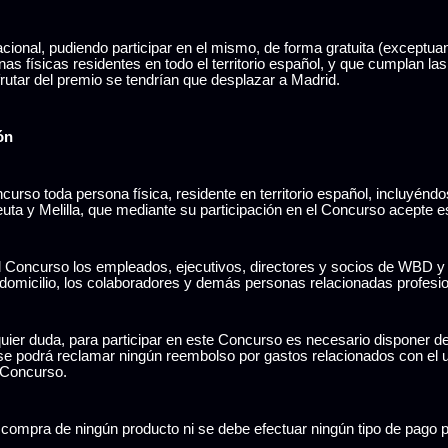
ional, pudiendo participar en el mismo, de forma gratuita (exceptua
nas físicas residentes en todo el territorio español, y que cumplan la
rutar del premio se tendrían que desplazar a Madrid.
ón
ncurso toda persona física, residente en territorio español, incluyéndo
euta y Melilla, que mediante su participación en el Concurso acepte es
el Concurso los empleados, ejecutivos, directores y socios de WBD y 
omicilio, los colaboradores y demás personas relacionadas profesi
alquier duda, para participar en este Concurso es necesario disponer d
 se podrá reclamar ningún reembolso por gastos relacionados con el 
e Concurso.
la compra de ningún producto ni se debe efectuar ningún tipo de pago p