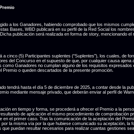
 Premio
ido a los Ganadores, habiendo comprobado que los mismos cumplen
 estas Bases, WBD publicará en su perfil de la Red Social los nombr
. Dicha publicación será realizada en forma de story, mencionando e
 cinco (5) Participantes suplentes (“Suplentes”), los cuales, de for
es del Concurso en el supuesto de que, por cualquier causa ajena
os como Ganadores no cumplan alguno de los requisitos expresados 
 el Premio o queden descartados de la presente promoción.
o tendrá hasta el día 5 de diciembre de 2025, a contar desde la publi
emio mediante mensaje privado, que deberán enviar al perfil de Warn
tación en tiempo y forma, se procederá a ofrecer el Premio a la pers
esultando de aplicación el mismo procedimiento de comprobación pre
 en el primer caso. Tras la comunicación de la aceptación del Premi
por la misma vía por la que hubiese comunicado su aceptación, la for
os que puedan resultar necesarios para realizar cuantas gestiones sea