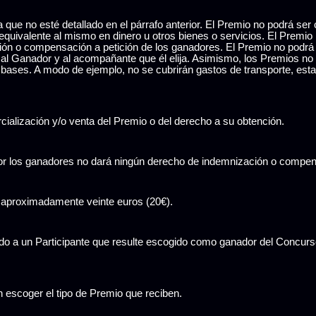
a que no esté detallado en el párrafo anterior. El Premio no podrá ser
ad equivalente al mismo en dinero u otros bienes o servicios. El Premi
ión o compensación a petición de los ganadores. El Premio no podrá 
a al Ganador y al acompañante que él elija. Asimismo, los Premios no 
bases. A modo de ejemplo, no se cubrirán gastos de transporte, esta
cialización y/o venta del Premio o del derecho a su obtención.
por los ganadores no dará ningún derecho de indemnización o compe
e aproximadamente veinte euros (20€).
do a un Participante que resulte escogido como ganador del Concurso
 escoger el tipo de Premio que reciben.