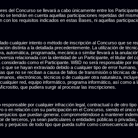
ores del Concurso se llevará a cabo únicamente entre los Participant
o se tendrán en cuenta aquellas participaciones repetidas del mismo
n con los requisitos indicados en estas Bases, ni aquellas particip
ulado cualquier intento o método de inscripción al Concurso que se re
ación distinta a la detallada precedentemente. La utilización de técni
iva, automática, programada, mecánica o similar llevará a la anulación
versia relacionada con la identidad de un Participante, el titular del c
á considerado como el Participante. WBD no será responsable por ins
s o que se hayan extraviado debido a cualquier tipo de error humano, 
as que no se reciban a causa de fallos de transmisión o técnicas de c
umanos, electrónicos, técnicos o de cualquier otra naturaleza, incluyen
ualquier red, equipo informático, programa informático, así como a l
 Micrositio, que pudiera surgir al procesar las inscripciones.
co responsable por cualquier infracción legal, contractual o de otro ti
o o en relación con su participación en el Concurso, siendo el único
 perjuicios que puedan generar, comprometiéndose a mantener indem
r de terceros, ya sean particulares o entidades públicas o privadas,
ños y perjuicios de todo tipo que pueda sufrir como consecuencia de 