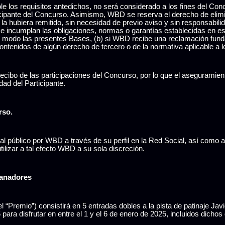
iole los requisitos antedichos, no será considerado a los fines del 
rticipante del Concurso. Asimismo, WBD se reserva el derecho de elimin
ue la hubiera remitido, sin necesidad de previo aviso y sin responsabi
se incumplan las obligaciones, normas o garantías establecidas en e
o modo las presentes Bases, (b) si WBD recibe una reclamación fund
 contenidos de algún derecho de tercero o de la normativa aplicable a
 recibo de las participaciones del Concurso, por lo que el aseguramie
dad del Participante.
rso.
 público por WBD a través de su perfil en la Red Social, así como a 
ilizar a tal efecto WBD a su sola discreción.
Ganadores
l “Premio”) consistirá en 5 entradas dobles a la pista de patinaje Jav
ara disfrutar en entre el 1 y el 6 de enero de 2025, incluidos dichos 