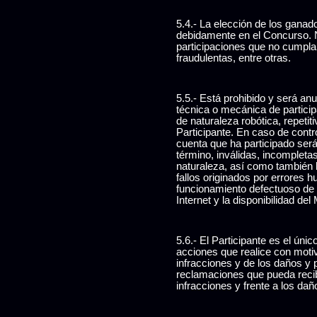
5.4.- La elección de los ganad
debidamente en el Concurso. N
participaciones que no cumpla
fraudulentas, entre otras.
5.5.- Está prohibido y será an
técnica o mecánica de particip
de naturaleza robótica, repetit
Participante. En caso de contro
cuenta que ha participado ser
término, inválidas, incompleta
naturaleza, así como también l
fallos originados por errores h
funcionamiento defectuoso de c
Internet y la disponibilidad del
5.6.- El Participante es el úni
acciones que realice con motiv
infracciones y de los daños y
reclamaciones que pueda recibi
infracciones y frente a los da