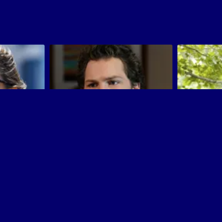
El primer matrimonio de Georgie
FBI
y Mandy
 de Camilla
El spin-off de El joven Sheldon está en Warner
Maggie Bell y Om
TV
agentes que día t
amenazas de terr
organizado que p
Gran Manzana