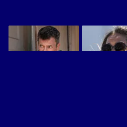
The Rookie
Erica
La serie protagonizada por Nathan Fillion es
La serie basada en las novelas
uno de los grandes éxitos del momento
Läckberg